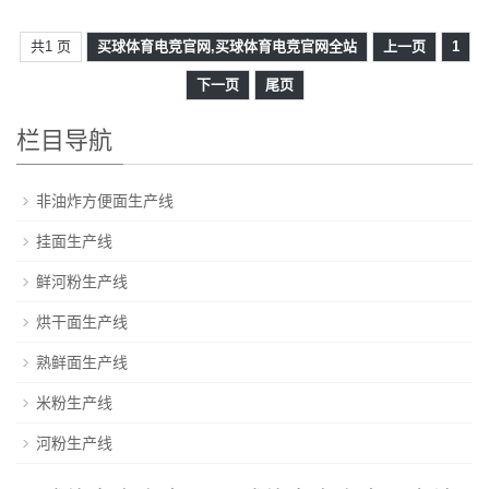
共1 页
买球体育电竞官网,买球体育电竞官网全站
上一页
1
下一页
尾页
栏目导航
非油炸方便面生产线
挂面生产线
鲜河粉生产线
烘干面生产线
熟鲜面生产线
米粉生产线
河粉生产线