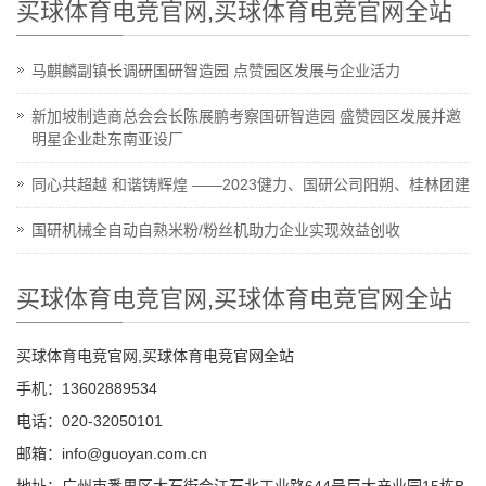
买球体育电竞官网,买球体育电竞官网全站
马麒麟副镇长调研国研智造园 点赞园区发展与企业活力
新加坡制造商总会会长陈展鹏考察国研智造园 盛赞园区发展并邀
明星企业赴东南亚设厂
同心共超越 和谐铸辉煌 ——2023健力、国研公司阳朔、桂林团建
国研机械全自动自熟米粉/粉丝机助力企业实现效益创收
买球体育电竞官网,买球体育电竞官网全站
买球体育电竞官网,买球体育电竞官网全站
手机：13602889534
电话：020-32050101
邮箱：info@guoyan.com.cn