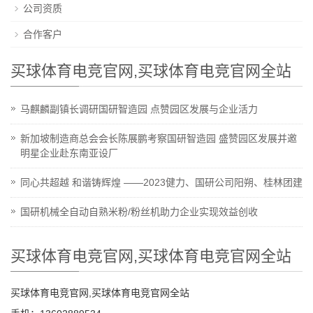
公司资质
合作客户
买球体育电竞官网,买球体育电竞官网全站
马麒麟副镇长调研国研智造园 点赞园区发展与企业活力
新加坡制造商总会会长陈展鹏考察国研智造园 盛赞园区发展并邀
明星企业赴东南亚设厂
同心共超越 和谐铸辉煌 ——2023健力、国研公司阳朔、桂林团建
国研机械全自动自熟米粉/粉丝机助力企业实现效益创收
买球体育电竞官网,买球体育电竞官网全站
买球体育电竞官网,买球体育电竞官网全站