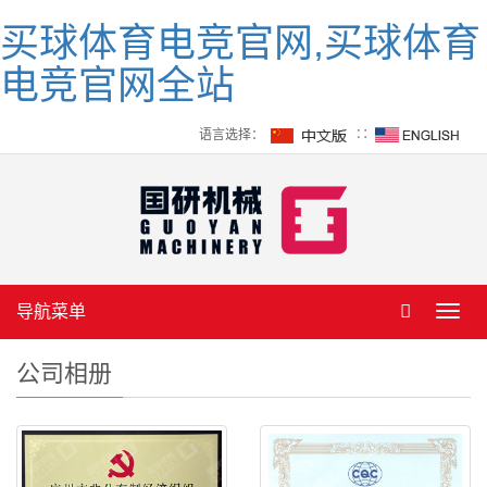
买球体育电竞官网,买球体育
电竞官网全站
语言选择：
∷
导航菜单
Toggl
navig
公司相册