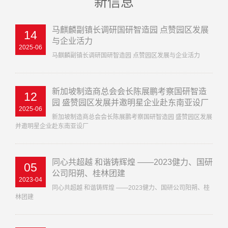
新信息
马麒麟副镇长调研国研智造园 点赞园区发展
14
与企业活力
2025-06
马麒麟副镇长调研国研智造园 点赞园区发展与企业活力
新加坡制造商总会会长陈展鹏考察国研智造
12
园 盛赞园区发展并邀明星企业赴东南亚设厂
2025-06
新加坡制造商总会会长陈展鹏考察国研智造园 盛赞园区发展
并邀明星企业赴东南亚设厂
同心共超越 和谐铸辉煌 ——2023健力、国研
05
公司阳朔、桂林团建
2023-04
同心共超越 和谐铸辉煌 ——2023健力、国研公司阳朔、桂
林团建