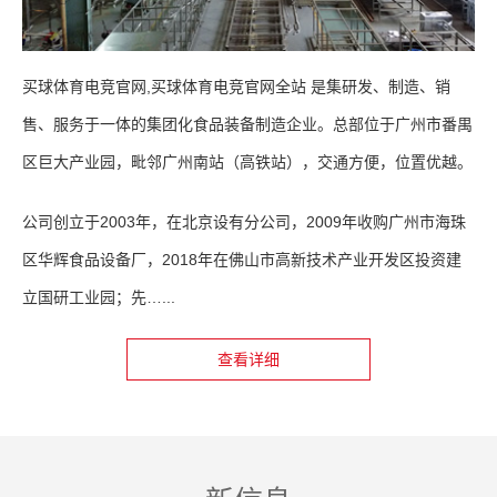
买球体育电竞官网,买球体育电竞官网全站 是集研发、制造、销
售、服务于一体的集团化食品装备制造企业。总部位于广州市番禺
区巨大产业园，毗邻广州南站（高铁站），交通方便，位置优越。
公司创立于2003年，在北京设有分公司，2009年收购广州市海珠
区华辉食品设备厂，2018年在佛山市高新技术产业开发区投资建
立国研工业园；先…...
查看详细