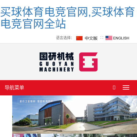
买球体育电竞官网,买球体育
电竞官网全站
语言选择：
∷
导航菜单
Toggl
navig