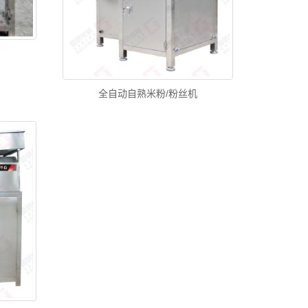
全自动自熟米粉/粉丝机