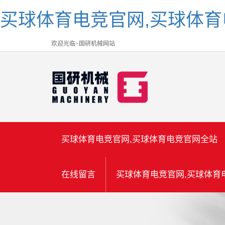
买球体育电竞官网,买球体
欢迎光临~国研机械网站
买球体育电竞官网,买球体育电竞官网全站
在线留言
买球体育电竞官网,买球体育