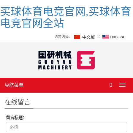
买球体育电竞官网,买球体育
电竞官网全站
语言选择：
∷
导航菜单
Toggl
navig
在线留言
留言标题：